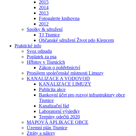
2015
2014
2013
Fotogalerie knihovna
2012
Spolky & sdružení
TJ Tismice
Občanské sdružení Život pdo Klepcem
Praktické info
Svoz odpadu
Poplatek za psa
Hřbitov v Tismicích
Zákon o pohřebnictví
Pronájem společenské místnosti Limuzy
KANALIZACE A VODOVOD
KANALIZACE LIMUZY
Publicita akce
Bankovní účet pro rozvoj infrastruktury obce
Tismice
Kanalizační řád
Laboratorní výsledky
Termíny odečtů 2020
MAPOVÁ APLIKACE OBCE
Územní plán Tismice
Ztráty a nálezy