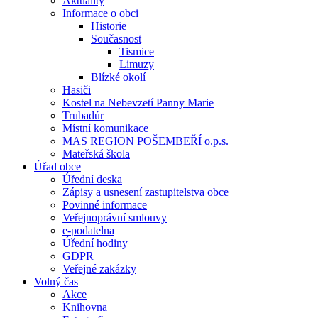
Aktuality
Informace o obci
Historie
Současnost
Tismice
Limuzy
Blízké okolí
Hasiči
Kostel na Nebevzetí Panny Marie
Trubadúr
Místní komunikace
MAS REGION POŠEMBEŘÍ o.p.s.
Mateřská škola
Úřad obce
Úřední deska
Zápisy a usnesení zastupitelstva obce
Povinné informace
Veřejnoprávní smlouvy
e-podatelna
Úřední hodiny
GDPR
Veřejné zakázky
Volný čas
Akce
Knihovna