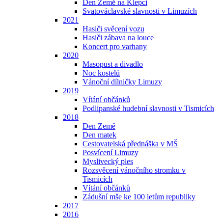
Den Země na Klepci
Svatováclavské slavnosti v Limuzích
2021
Hasiči svěcení vozu
Hasiči zábava na louce
Koncert pro varhany
2020
Masopust a divadlo
Noc kostelů
Vánoční dílničky Limuzy
2019
Vítání občánků
Podlipanské hudební slavnosti v Tismicích
2018
Den Země
Den matek
Cestovatelská přednáška v MŠ
Posvícení Limuzy
Myslivecký ples
Rozsvěcení vánočního stromku v
Tismicích
Vítání občánků
Zádušní mše ke 100 letům republiky
2017
2016