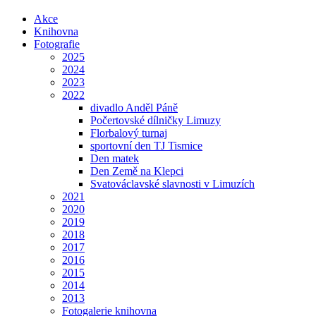
Akce
Knihovna
Fotografie
2025
2024
2023
2022
divadlo Anděl Páně
Počertovské dílničky Limuzy
Florbalový turnaj
sportovní den TJ Tismice
Den matek
Den Země na Klepci
Svatováclavské slavnosti v Limuzích
2021
2020
2019
2018
2017
2016
2015
2014
2013
Fotogalerie knihovna