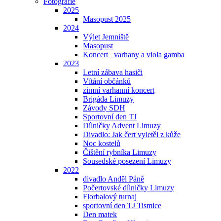
Fotografie
2025
Masopust 2025
2024
Výlet Jemniště
Masopust
Koncert _varhany a viola gamba
2023
Letní zábava hasiči
Vítání občánků
zimní varhanní koncert
Brigáda Limuzy
Závody SDH
Sportovní den TJ
Dílničky Advent Limuzy
Divadlo: Jak čert vyletěl z kůže
Noc kostelů
Čištění rybníka Limuzy
Sousedské posezení Limuzy
2022
divadlo Anděl Páně
Počertovské dílničky Limuzy
Florbalový turnaj
sportovní den TJ Tismice
Den matek