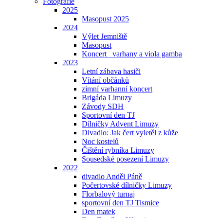
Fotografie
2025
Masopust 2025
2024
Výlet Jemniště
Masopust
Koncert _varhany a viola gamba
2023
Letní zábava hasiči
Vítání občánků
zimní varhanní koncert
Brigáda Limuzy
Závody SDH
Sportovní den TJ
Dílničky Advent Limuzy
Divadlo: Jak čert vyletěl z kůže
Noc kostelů
Čištění rybníka Limuzy
Sousedské posezení Limuzy
2022
divadlo Anděl Páně
Počertovské dílničky Limuzy
Florbalový turnaj
sportovní den TJ Tismice
Den matek