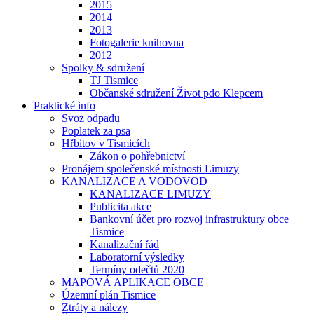
2015
2014
2013
Fotogalerie knihovna
2012
Spolky & sdružení
TJ Tismice
Občanské sdružení Život pdo Klepcem
Praktické info
Svoz odpadu
Poplatek za psa
Hřbitov v Tismicích
Zákon o pohřebnictví
Pronájem společenské místnosti Limuzy
KANALIZACE A VODOVOD
KANALIZACE LIMUZY
Publicita akce
Bankovní účet pro rozvoj infrastruktury obce
Tismice
Kanalizační řád
Laboratorní výsledky
Termíny odečtů 2020
MAPOVÁ APLIKACE OBCE
Územní plán Tismice
Ztráty a nálezy