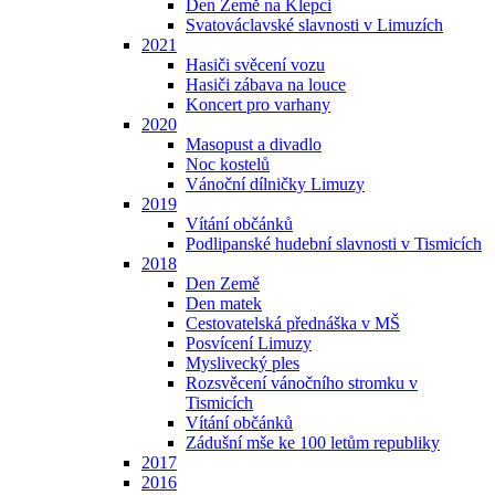
Den Země na Klepci
Svatováclavské slavnosti v Limuzích
2021
Hasiči svěcení vozu
Hasiči zábava na louce
Koncert pro varhany
2020
Masopust a divadlo
Noc kostelů
Vánoční dílničky Limuzy
2019
Vítání občánků
Podlipanské hudební slavnosti v Tismicích
2018
Den Země
Den matek
Cestovatelská přednáška v MŠ
Posvícení Limuzy
Myslivecký ples
Rozsvěcení vánočního stromku v
Tismicích
Vítání občánků
Zádušní mše ke 100 letům republiky
2017
2016