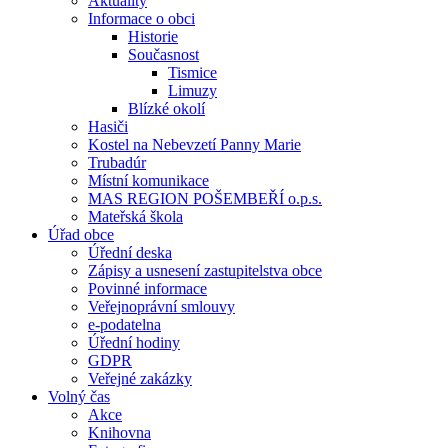
Aktuality
Informace o obci
Historie
Současnost
Tismice
Limuzy
Blízké okolí
Hasiči
Kostel na Nebevzetí Panny Marie
Trubadúr
Místní komunikace
MAS REGION POŠEMBEŘÍ o.p.s.
Mateřská škola
Úřad obce
Úřední deska
Zápisy a usnesení zastupitelstva obce
Povinné informace
Veřejnoprávní smlouvy
e-podatelna
Úřední hodiny
GDPR
Veřejné zakázky
Volný čas
Akce
Knihovna