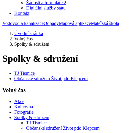
Žádosti a formuláře 2
Digitální služby státu
Kontakt
Vodovod a kanalizace
Odpady
Mapová aplikace
Mateřská škola
Úvodní stránka
Volný čas
Spolky & sdružení
Spolky & sdružení
TJ Tismice
Občanské sdružení Život pdo Klepcem
Volný čas
Akce
Knihovna
Fotografie
Spolky & sdružení
TJ Tismice
Občanské sdružení Život pdo Klepcem