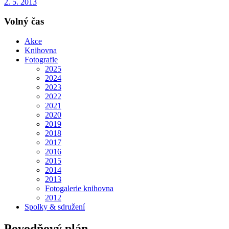
2. 5. 2013
Volný čas
Akce
Knihovna
Fotografie
2025
2024
2023
2022
2021
2020
2019
2018
2017
2016
2015
2014
2013
Fotogalerie knihovna
2012
Spolky & sdružení
Povodňový plán