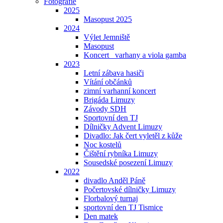
Fotografie
2025
Masopust 2025
2024
Výlet Jemniště
Masopust
Koncert _varhany a viola gamba
2023
Letní zábava hasiči
Vítání občánků
zimní varhanní koncert
Brigáda Limuzy
Závody SDH
Sportovní den TJ
Dílničky Advent Limuzy
Divadlo: Jak čert vyletěl z kůže
Noc kostelů
Čištění rybníka Limuzy
Sousedské posezení Limuzy
2022
divadlo Anděl Páně
Počertovské dílničky Limuzy
Florbalový turnaj
sportovní den TJ Tismice
Den matek