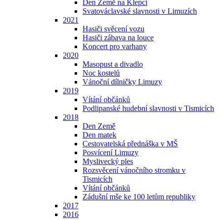
Den Země na Klepci
Svatováclavské slavnosti v Limuzích
2021
Hasiči svěcení vozu
Hasiči zábava na louce
Koncert pro varhany
2020
Masopust a divadlo
Noc kostelů
Vánoční dílničky Limuzy
2019
Vítání občánků
Podlipanské hudební slavnosti v Tismicích
2018
Den Země
Den matek
Cestovatelská přednáška v MŠ
Posvícení Limuzy
Myslivecký ples
Rozsvěcení vánočního stromku v
Tismicích
Vítání občánků
Zádušní mše ke 100 letům republiky
2017
2016