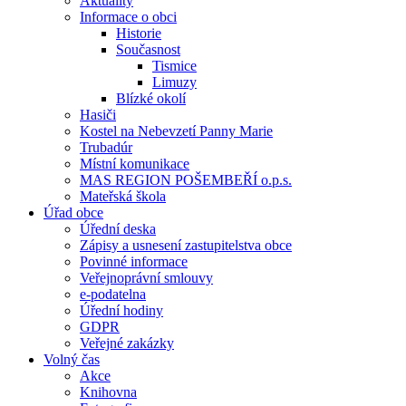
Aktuality
Informace o obci
Historie
Současnost
Tismice
Limuzy
Blízké okolí
Hasiči
Kostel na Nebevzetí Panny Marie
Trubadúr
Místní komunikace
MAS REGION POŠEMBEŘÍ o.p.s.
Mateřská škola
Úřad obce
Úřední deska
Zápisy a usnesení zastupitelstva obce
Povinné informace
Veřejnoprávní smlouvy
e-podatelna
Úřední hodiny
GDPR
Veřejné zakázky
Volný čas
Akce
Knihovna