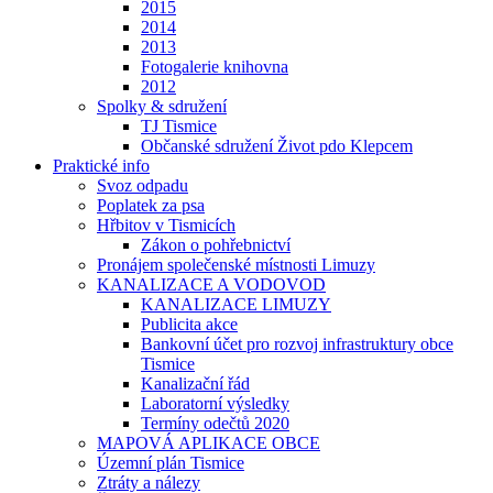
2015
2014
2013
Fotogalerie knihovna
2012
Spolky & sdružení
TJ Tismice
Občanské sdružení Život pdo Klepcem
Praktické info
Svoz odpadu
Poplatek za psa
Hřbitov v Tismicích
Zákon o pohřebnictví
Pronájem společenské místnosti Limuzy
KANALIZACE A VODOVOD
KANALIZACE LIMUZY
Publicita akce
Bankovní účet pro rozvoj infrastruktury obce
Tismice
Kanalizační řád
Laboratorní výsledky
Termíny odečtů 2020
MAPOVÁ APLIKACE OBCE
Územní plán Tismice
Ztráty a nálezy