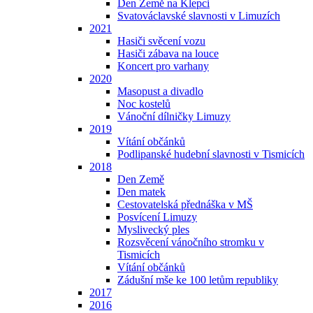
Den Země na Klepci
Svatováclavské slavnosti v Limuzích
2021
Hasiči svěcení vozu
Hasiči zábava na louce
Koncert pro varhany
2020
Masopust a divadlo
Noc kostelů
Vánoční dílničky Limuzy
2019
Vítání občánků
Podlipanské hudební slavnosti v Tismicích
2018
Den Země
Den matek
Cestovatelská přednáška v MŠ
Posvícení Limuzy
Myslivecký ples
Rozsvěcení vánočního stromku v
Tismicích
Vítání občánků
Zádušní mše ke 100 letům republiky
2017
2016