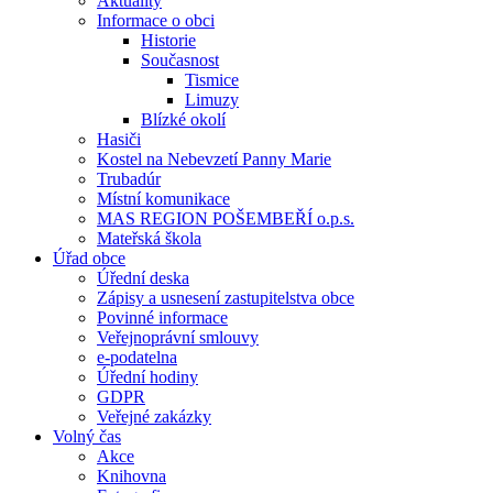
Aktuality
Informace o obci
Historie
Současnost
Tismice
Limuzy
Blízké okolí
Hasiči
Kostel na Nebevzetí Panny Marie
Trubadúr
Místní komunikace
MAS REGION POŠEMBEŘÍ o.p.s.
Mateřská škola
Úřad obce
Úřední deska
Zápisy a usnesení zastupitelstva obce
Povinné informace
Veřejnoprávní smlouvy
e-podatelna
Úřední hodiny
GDPR
Veřejné zakázky
Volný čas
Akce
Knihovna