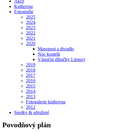
Akce
Knihovna
Fotografie
2025
2024
2023
2022
2021
2020
Masopust a divadlo
Noc kostelů
Vánoční dílničky Limuzy
2019
2018
2017
2016
2015
2014
2013
Fotogalerie knihovna
2012
Spolky & sdružení
Povodňový plán