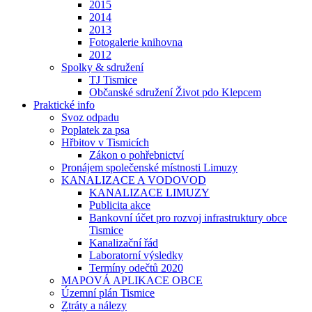
2015
2014
2013
Fotogalerie knihovna
2012
Spolky & sdružení
TJ Tismice
Občanské sdružení Život pdo Klepcem
Praktické info
Svoz odpadu
Poplatek za psa
Hřbitov v Tismicích
Zákon o pohřebnictví
Pronájem společenské místnosti Limuzy
KANALIZACE A VODOVOD
KANALIZACE LIMUZY
Publicita akce
Bankovní účet pro rozvoj infrastruktury obce
Tismice
Kanalizační řád
Laboratorní výsledky
Termíny odečtů 2020
MAPOVÁ APLIKACE OBCE
Územní plán Tismice
Ztráty a nálezy