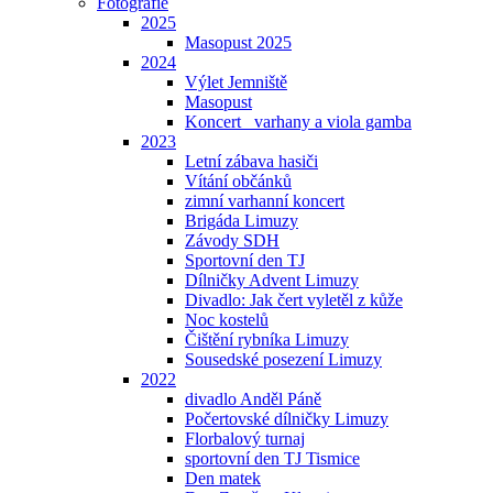
Fotografie
2025
Masopust 2025
2024
Výlet Jemniště
Masopust
Koncert _varhany a viola gamba
2023
Letní zábava hasiči
Vítání občánků
zimní varhanní koncert
Brigáda Limuzy
Závody SDH
Sportovní den TJ
Dílničky Advent Limuzy
Divadlo: Jak čert vyletěl z kůže
Noc kostelů
Čištění rybníka Limuzy
Sousedské posezení Limuzy
2022
divadlo Anděl Páně
Počertovské dílničky Limuzy
Florbalový turnaj
sportovní den TJ Tismice
Den matek