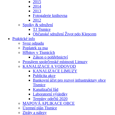
2015
2014
2013
Fotogalerie knihovna
2012
Spolky & sdružení
TJ Tismice
Občanské sdružení Život pdo Klepcem
Praktické info
Svoz odpadu
Poplatek za psa
Hřbitov v Tismicích
Zákon o pohřebnictví
Pronájem společenské místnosti Limuzy
KANALIZACE A VODOVOD
KANALIZACE LIMUZY
Publicita akce
Bankovní účet pro rozvoj infrastruktury obce
Tismice
Kanalizační řád
Laboratorní výsledky
Termíny odečtů 2020
MAPOVÁ APLIKACE OBCE
Územní plán Tismice
Ztráty a nálezy