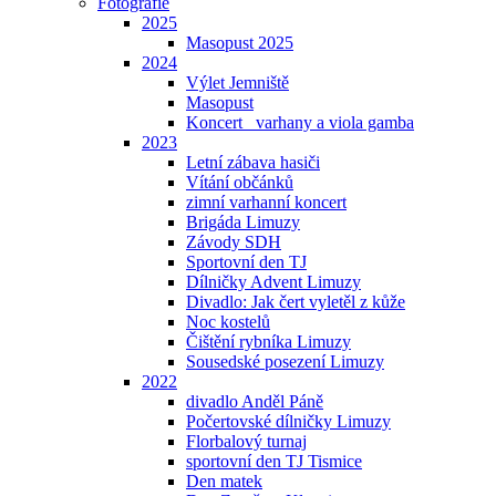
Fotografie
2025
Masopust 2025
2024
Výlet Jemniště
Masopust
Koncert _varhany a viola gamba
2023
Letní zábava hasiči
Vítání občánků
zimní varhanní koncert
Brigáda Limuzy
Závody SDH
Sportovní den TJ
Dílničky Advent Limuzy
Divadlo: Jak čert vyletěl z kůže
Noc kostelů
Čištění rybníka Limuzy
Sousedské posezení Limuzy
2022
divadlo Anděl Páně
Počertovské dílničky Limuzy
Florbalový turnaj
sportovní den TJ Tismice
Den matek