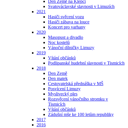
Den Země na Klepci
Svatováclavské slavnosti v Limuzích
2021
Hasiči svěcení vozu
Hasiči zábava na louce
Koncert pro varhany
2020
Masopust a divadlo
Noc kostelů
Vánoční dílničky Limuzy
2019
Vítání občánků
Podlipanské hudební slavnosti v Tismicích
2018
Den Země
Den matek
Cestovatelská přednáška v MŠ
Posvícení Limuzy
Myslivecký ples
Rozsvěcení vánočního stromku v
Tismicích
Vítání občánků
Zádušní mše ke 100 letům republiky
2017
2016