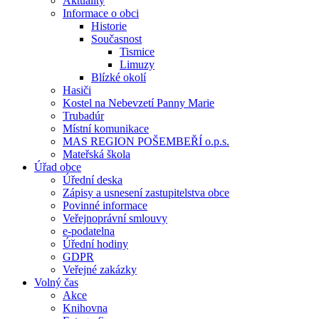
Aktuality
Informace o obci
Historie
Současnost
Tismice
Limuzy
Blízké okolí
Hasiči
Kostel na Nebevzetí Panny Marie
Trubadúr
Místní komunikace
MAS REGION POŠEMBEŘÍ o.p.s.
Mateřská škola
Úřad obce
Úřední deska
Zápisy a usnesení zastupitelstva obce
Povinné informace
Veřejnoprávní smlouvy
e-podatelna
Úřední hodiny
GDPR
Veřejné zakázky
Volný čas
Akce
Knihovna