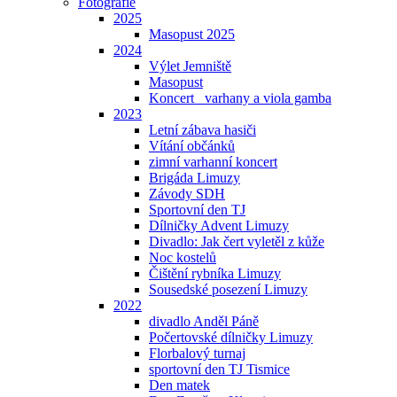
Fotografie
2025
Masopust 2025
2024
Výlet Jemniště
Masopust
Koncert _varhany a viola gamba
2023
Letní zábava hasiči
Vítání občánků
zimní varhanní koncert
Brigáda Limuzy
Závody SDH
Sportovní den TJ
Dílničky Advent Limuzy
Divadlo: Jak čert vyletěl z kůže
Noc kostelů
Čištění rybníka Limuzy
Sousedské posezení Limuzy
2022
divadlo Anděl Páně
Počertovské dílničky Limuzy
Florbalový turnaj
sportovní den TJ Tismice
Den matek