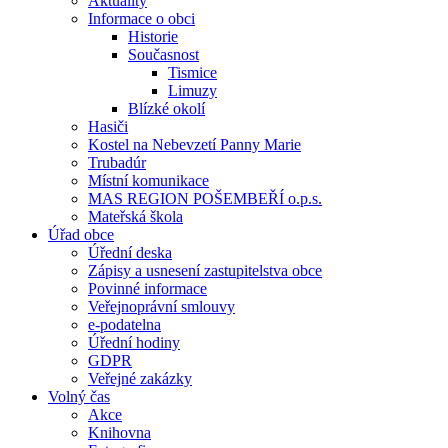
Aktuality
Informace o obci
Historie
Současnost
Tismice
Limuzy
Blízké okolí
Hasiči
Kostel na Nebevzetí Panny Marie
Trubadúr
Místní komunikace
MAS REGION POŠEMBEŘÍ o.p.s.
Mateřská škola
Úřad obce
Úřední deska
Zápisy a usnesení zastupitelstva obce
Povinné informace
Veřejnoprávní smlouvy
e-podatelna
Úřední hodiny
GDPR
Veřejné zakázky
Volný čas
Akce
Knihovna