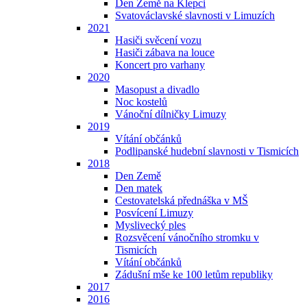
Den Země na Klepci
Svatováclavské slavnosti v Limuzích
2021
Hasiči svěcení vozu
Hasiči zábava na louce
Koncert pro varhany
2020
Masopust a divadlo
Noc kostelů
Vánoční dílničky Limuzy
2019
Vítání občánků
Podlipanské hudební slavnosti v Tismicích
2018
Den Země
Den matek
Cestovatelská přednáška v MŠ
Posvícení Limuzy
Myslivecký ples
Rozsvěcení vánočního stromku v
Tismicích
Vítání občánků
Zádušní mše ke 100 letům republiky
2017
2016