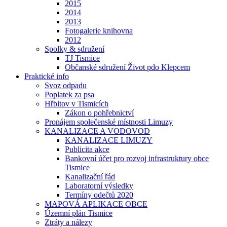
2015
2014
2013
Fotogalerie knihovna
2012
Spolky & sdružení
TJ Tismice
Občanské sdružení Život pdo Klepcem
Praktické info
Svoz odpadu
Poplatek za psa
Hřbitov v Tismicích
Zákon o pohřebnictví
Pronájem společenské místnosti Limuzy
KANALIZACE A VODOVOD
KANALIZACE LIMUZY
Publicita akce
Bankovní účet pro rozvoj infrastruktury obce
Tismice
Kanalizační řád
Laboratorní výsledky
Termíny odečtů 2020
MAPOVÁ APLIKACE OBCE
Územní plán Tismice
Ztráty a nálezy