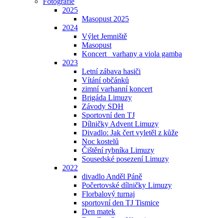
Fotografie
2025
Masopust 2025
2024
Výlet Jemniště
Masopust
Koncert _varhany a viola gamba
2023
Letní zábava hasiči
Vítání občánků
zimní varhanní koncert
Brigáda Limuzy
Závody SDH
Sportovní den TJ
Dílničky Advent Limuzy
Divadlo: Jak čert vyletěl z kůže
Noc kostelů
Čištění rybníka Limuzy
Sousedské posezení Limuzy
2022
divadlo Anděl Páně
Počertovské dílničky Limuzy
Florbalový turnaj
sportovní den TJ Tismice
Den matek