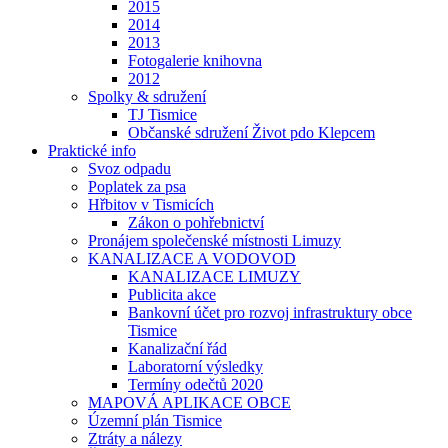
2015
2014
2013
Fotogalerie knihovna
2012
Spolky & sdružení
TJ Tismice
Občanské sdružení Život pdo Klepcem
Praktické info
Svoz odpadu
Poplatek za psa
Hřbitov v Tismicích
Zákon o pohřebnictví
Pronájem společenské místnosti Limuzy
KANALIZACE A VODOVOD
KANALIZACE LIMUZY
Publicita akce
Bankovní účet pro rozvoj infrastruktury obce
Tismice
Kanalizační řád
Laboratorní výsledky
Termíny odečtů 2020
MAPOVÁ APLIKACE OBCE
Územní plán Tismice
Ztráty a nálezy