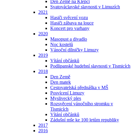
Den Země na Klepci
Svatováclavské slavnosti v Limuzích
2021
Hasiči svěcení vozu
Hasiči zábava na louce
Koncert pro varhany
2020
Masopust a divadlo
Noc kostelů
Vánoční dílničky Limuzy
2019
Vítání občánků
Podlipanské hudební slavnosti v Tismicích
2018
Den Země
Den matek
Cestovatelská přednáška v MŠ
Posvícení Limuzy
Myslivecký ples
Rozsvěcení vánočního stromku v
Tismicích
Vítání občánků
Zádušní mše ke 100 letům republiky
2017
2016