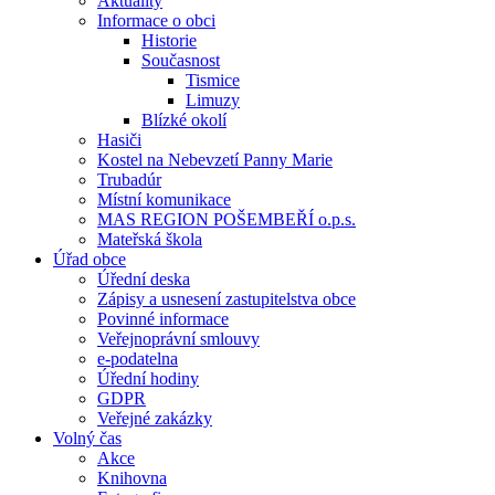
Aktuality
Informace o obci
Historie
Současnost
Tismice
Limuzy
Blízké okolí
Hasiči
Kostel na Nebevzetí Panny Marie
Trubadúr
Místní komunikace
MAS REGION POŠEMBEŘÍ o.p.s.
Mateřská škola
Úřad obce
Úřední deska
Zápisy a usnesení zastupitelstva obce
Povinné informace
Veřejnoprávní smlouvy
e-podatelna
Úřední hodiny
GDPR
Veřejné zakázky
Volný čas
Akce
Knihovna