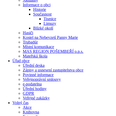
Aktuality
Informace o obci
Historie
Současnost
Tismice
Limuzy
Blízké okolí
Hasiči
Kostel na Nebevzetí Panny Marie
Trubadúr
Místní komunikace
MAS REGION POŠEMBEŘÍ o.p.s.
Mateřská škola
Úřad obce
Úřední deska
Zápisy a usnesení zastupitelstva obce
Povinné informace
Veřejnoprávní smlouvy
e-podatelna
Úřední hodiny
GDPR
Veřejné zakázky
Volný čas
Akce
Knihovna