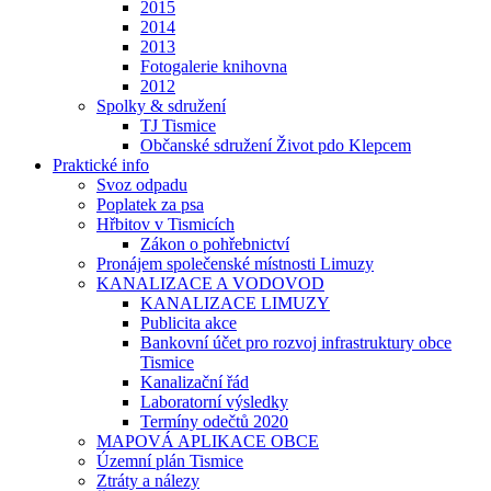
2015
2014
2013
Fotogalerie knihovna
2012
Spolky & sdružení
TJ Tismice
Občanské sdružení Život pdo Klepcem
Praktické info
Svoz odpadu
Poplatek za psa
Hřbitov v Tismicích
Zákon o pohřebnictví
Pronájem společenské místnosti Limuzy
KANALIZACE A VODOVOD
KANALIZACE LIMUZY
Publicita akce
Bankovní účet pro rozvoj infrastruktury obce
Tismice
Kanalizační řád
Laboratorní výsledky
Termíny odečtů 2020
MAPOVÁ APLIKACE OBCE
Územní plán Tismice
Ztráty a nálezy