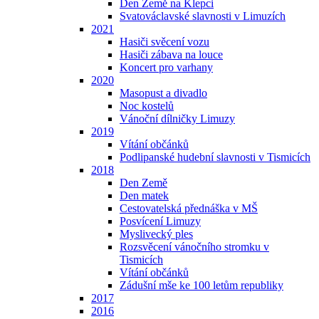
Den Země na Klepci
Svatováclavské slavnosti v Limuzích
2021
Hasiči svěcení vozu
Hasiči zábava na louce
Koncert pro varhany
2020
Masopust a divadlo
Noc kostelů
Vánoční dílničky Limuzy
2019
Vítání občánků
Podlipanské hudební slavnosti v Tismicích
2018
Den Země
Den matek
Cestovatelská přednáška v MŠ
Posvícení Limuzy
Myslivecký ples
Rozsvěcení vánočního stromku v
Tismicích
Vítání občánků
Zádušní mše ke 100 letům republiky
2017
2016