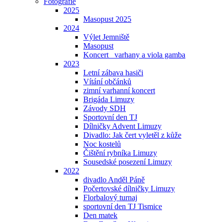
Fotografie
2025
Masopust 2025
2024
Výlet Jemniště
Masopust
Koncert _varhany a viola gamba
2023
Letní zábava hasiči
Vítání občánků
zimní varhanní koncert
Brigáda Limuzy
Závody SDH
Sportovní den TJ
Dílničky Advent Limuzy
Divadlo: Jak čert vyletěl z kůže
Noc kostelů
Čištění rybníka Limuzy
Sousedské posezení Limuzy
2022
divadlo Anděl Páně
Počertovské dílničky Limuzy
Florbalový turnaj
sportovní den TJ Tismice
Den matek